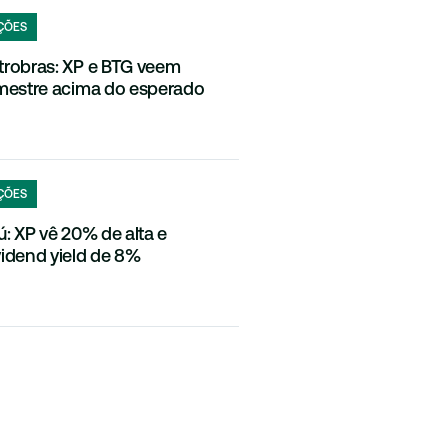
ÇÕES
trobras: XP e BTG veem
imestre acima do esperado
ÇÕES
aú: XP vê 20% de alta e
vidend yield de 8%