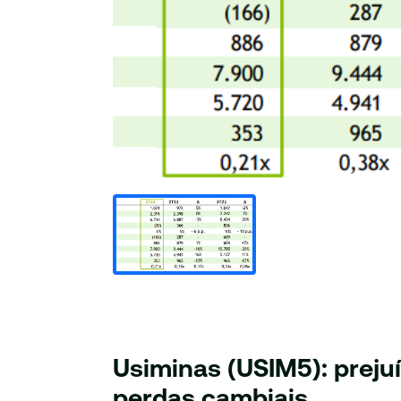
Usiminas (USIM5): preju
perdas cambiais