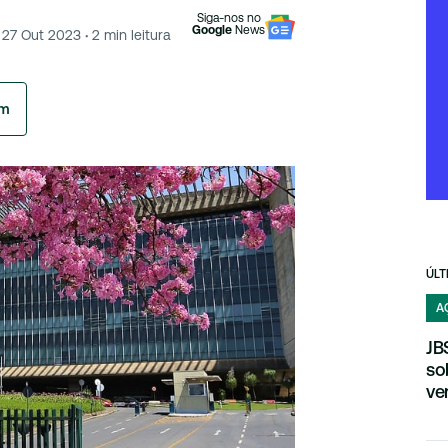
Siga-nos no
Google
News
27 Out 2023
·
2
min leitura
am
ÚLT
A
JB
so
ve