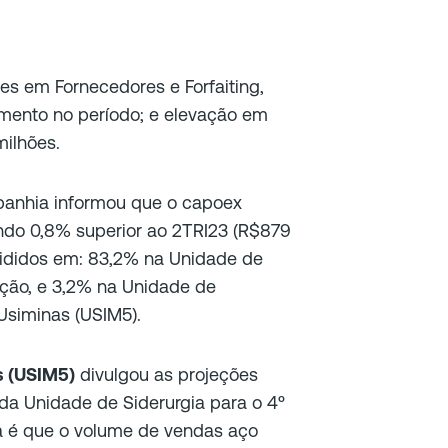
s em Fornecedores e Forfaiting,
ento no período; e elevação em
ilhões.
panhia informou que o capoex
endo 0,8% superior ao 2TRI23 (R$879
ivididos em: 83,2% na Unidade de
ação, e 3,2% na Unidade de
Usiminas (USIM5).
s (USIM5)
divulgou as projeções
a Unidade de Siderurgia para o 4º
va é que o volume de vendas aço