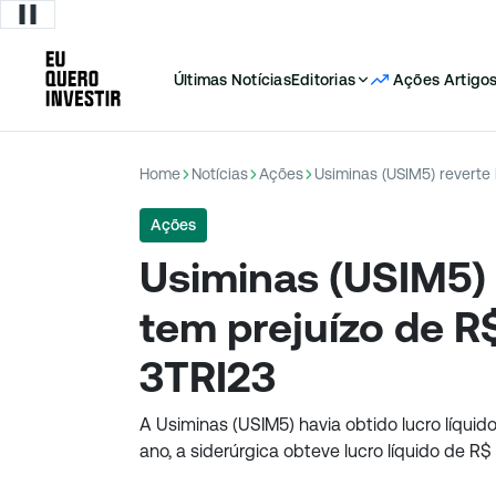
Últimas Notícias
Editorias
Ações
Artigo
Home
Notícias
Ações
Ações
Usiminas (USIM5) 
tem prejuízo de R
3TRI23
A Usiminas (USIM5) havia obtido lucro líqui
ano, a siderúrgica obteve lucro líquido de R