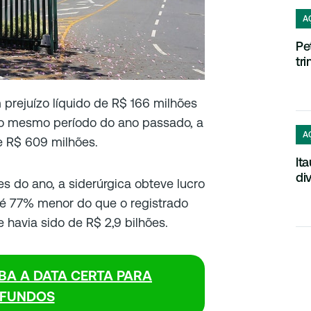
A
Pe
tr
 prejuízo líquido de R$ 166 milhões
 No mesmo período do ano passado, a
A
e R$ 609 milhões.
It
di
 do ano, a siderúrgica obteve lucro
 é 77% menor do que o registrado
havia sido de R$ 2,9 bilhões.
IBA A DATA CERTA PARA
FUNDOS