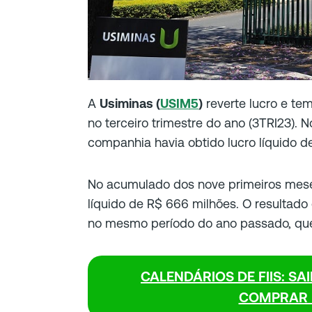
A
Usiminas (
USIM5
)
reverte lucro e tem
no terceiro trimestre do ano (3TRI23).
companhia havia obtido lucro líquido d
No acumulado dos nove primeiros meses
líquido de R$ 666 milhões. O resultado
no mesmo período do ano passado, que 
CALENDÁRIOS DE FIIS: SA
COMPRAR 