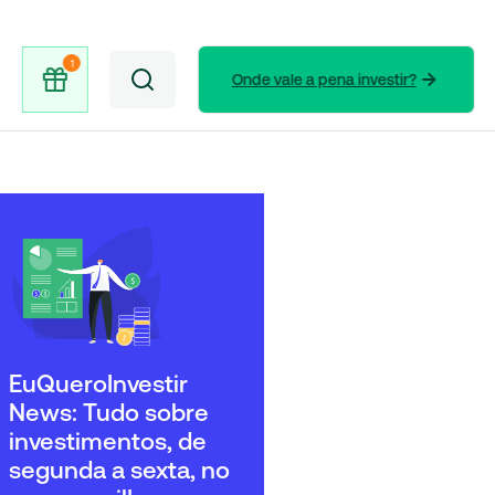
Onde vale a pena investir?
EuQueroInvestir
News: Tudo sobre
investimentos, de
segunda a sexta, no