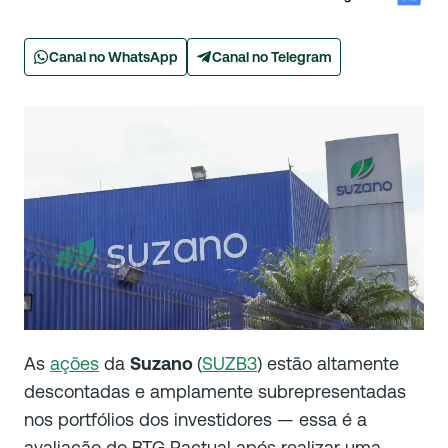
Canal no WhatsApp
Canal no Telegram
As
ações
da
Suzano
(
SUZB3
) estão altamente
descontadas e amplamente subrepresentadas
nos portfólios dos investidores — essa é a
avaliação do BTG Pactual após realizar uma