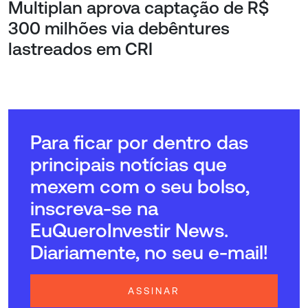
Multiplan aprova captação de R$
300 milhões via debêntures
lastreados em CRI
Para ficar por dentro das
principais notícias que
mexem com o seu bolso,
inscreva-se na
EuQueroInvestir News.
Diariamente, no seu e-mail!
ASSINAR