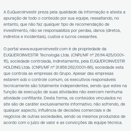
A EuQueroInvestir preza pela qualidade da informação e atesta a
apuração de todo o conteúdo por sua equipe, ressaltando, no
entanto, que não faz qualquer tipo de recomendação de
investimento, não se responsabiliza por perdas, danos (diretos,
indiretos e incidentais), custos e lucros cessantes.
O portal www.euqueroinvestir.com é de propriedade da
EUQUEROINVESTIR Tecnologia Ltda. (CNPJ/MF nº 26.114.425/0001-
15), sociedade controlada, indiretamente, pela EUQUEROINVESTIR
HOLDING Ltda. (CNPJ/MF nº 31.856.262/0001-86), sociedade esta
que controla as empresas do Grupo. Apesar das empresas
estarem sob o controle comum, os executivos responsáveis
tecnicamente são totalmente independentes, sendo que estes na
função da execução de suas atividades não exercem nenhuma
atividade conflitante. Desta forma, os conteúdos vinculados no
site são de caráter exclusivamente informativo, não sofrendo, de
qualquer aspecto, influência de decisões comerciais e de
negócios de outras sociedades, sendo os mesmos produzidos de
acordo com o juízo de valor e as convicções da equipe técnica.