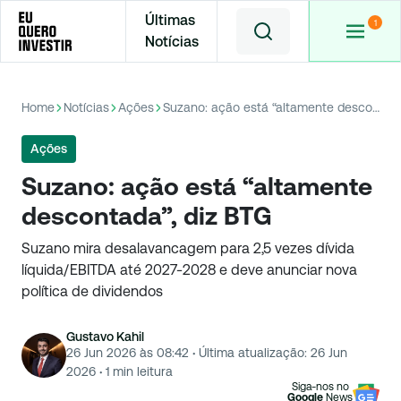
Últimas
Notícias
Home
Notícias
Ações
Suzano: ação está “altamente descontada”, diz BTG
Ações
Suzano: ação está “altamente
descontada”, diz BTG
Suzano mira desalavancagem para 2,5 vezes dívida
líquida/EBITDA até 2027-2028 e deve anunciar nova
política de dividendos
Gustavo Kahil
26 Jun 2026 às 08:42
·
Última atualização:
26 Jun
2026
·
1
min leitura
Siga-nos no
Google
News