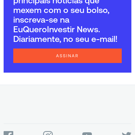
principais notícias que
mexem com o seu bolso,
inscreva-se na
EuQueroInvestir News.
Diariamente, no seu e-mail!
ASSINAR