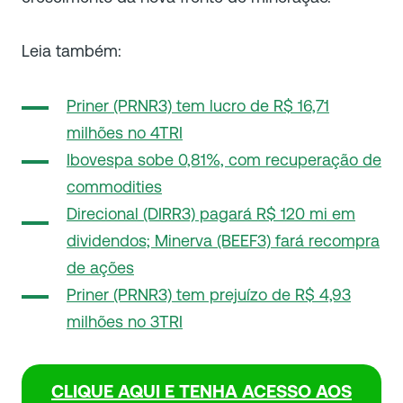
Leia também:
Priner (PRNR3) tem lucro de R$ 16,71
milhões no 4TRI
Ibovespa sobe 0,81%, com recuperação de
commodities
Direcional (DIRR3) pagará R$ 120 mi em
dividendos; Minerva (BEEF3) fará recompra
de ações
Priner (PRNR3) tem prejuízo de R$ 4,93
milhões no 3TRI
CLIQUE AQUI E TENHA ACESSO AOS