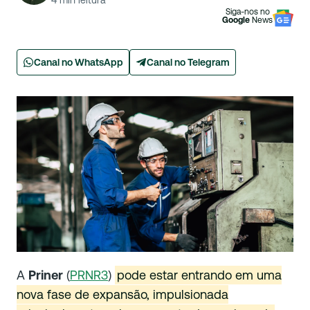
4
min leitura
Siga-nos no
Google
News
Canal no WhatsApp
Canal no Telegram
A
Priner
(
PRNR3
)
pode estar entrando em uma
nova fase de expansão, impulsionada