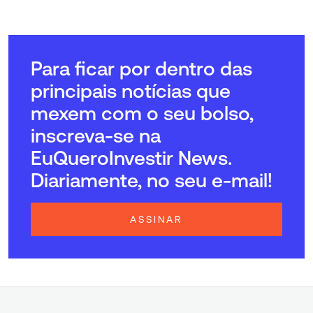
Para ficar por dentro das
principais notícias que
mexem com o seu bolso,
inscreva-se na
EuQueroInvestir News.
Diariamente, no seu e-mail!
ASSINAR