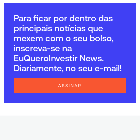
Para ficar por dentro das
principais notícias que
mexem com o seu bolso,
inscreva-se na
EuQueroInvestir News.
Diariamente, no seu e-mail!
ASSINAR