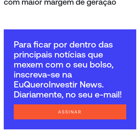
com maior margem de geração
Para ficar por dentro das
principais notícias que
mexem com o seu bolso,
inscreva-se na
EuQueroInvestir News.
Diariamente, no seu e-mail!
ASSINAR