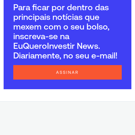
Para ficar por dentro das
principais notícias que
mexem com o seu bolso,
inscreva-se na
EuQueroInvestir News.
Diariamente, no seu e-mail!
ASSINAR