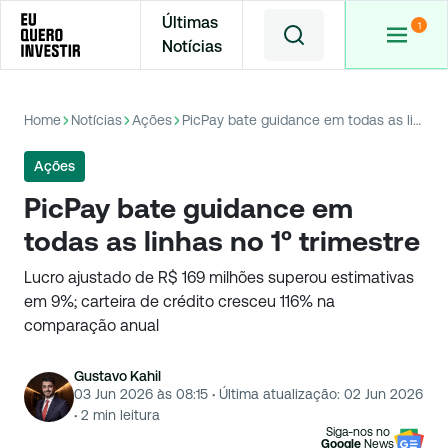
Últimas
Notícias
Home
Notícias
Ações
PicPay bate guidance em todas as linhas no 1º trimestre
Ações
PicPay bate guidance em
todas as linhas no 1º trimestre
Lucro ajustado de R$ 169 milhões superou estimativas
em 9%; carteira de crédito cresceu 116% na
comparação anual
Gustavo Kahil
03 Jun 2026 às 08:15
·
Última atualização:
02 Jun 2026
·
2
min leitura
Siga-nos no
Google
News