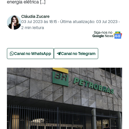
energia elétrica […]
Cláudia Zucare
03 Jul 2023 às 18:15
·
Última atualização:
03 Jul 2023
·
2
min leitura
Siga-nos no
Google
News
Canal no WhatsApp
Canal no Telegram