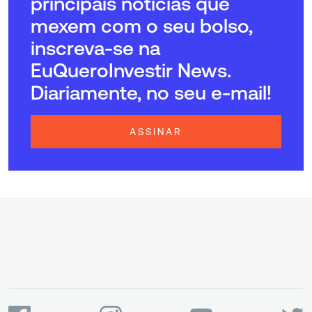
principais notícias que
mexem com o seu bolso,
inscreva-se na
EuQueroInvestir News.
Diariamente, no seu e-mail!
ASSINAR