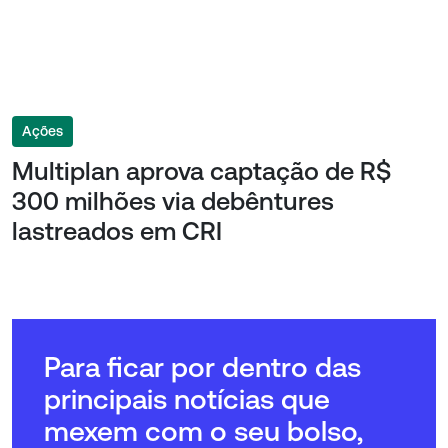
Ações
Multiplan aprova captação de R$
300 milhões via debêntures
lastreados em CRI
Para ficar por dentro das
principais notícias que
mexem com o seu bolso,