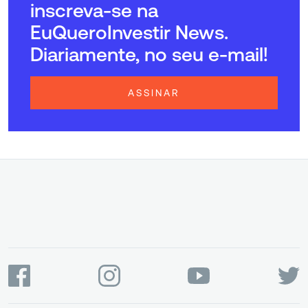
inscreva-se na
EuQueroInvestir News.
Diariamente, no seu e-mail!
ASSINAR