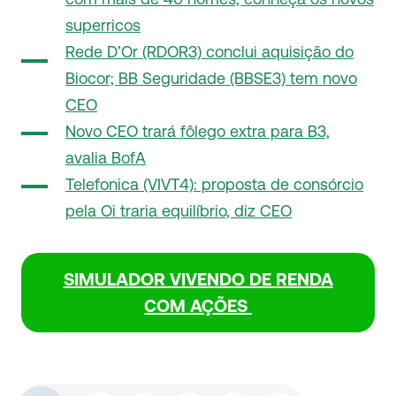
superricos
Rede D’Or (RDOR3) conclui aquisição do
Biocor; BB Seguridade (BBSE3) tem novo
CEO
Novo CEO trará fôlego extra para B3,
avalia BofA
Telefonica (VIVT4): proposta de consórcio
pela Oi traria equilíbrio, diz CEO
SIMULADOR VIVENDO DE RENDA
COM AÇÕES