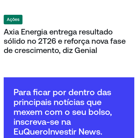
Ações
Axia Energia entrega resultado
sólido no 2T26 e reforça nova fase
de crescimento, diz Genial
Para ficar por dentro das
principais notícias que
mexem com o seu bolso,
inscreva-se na
EuQueroInvestir News.