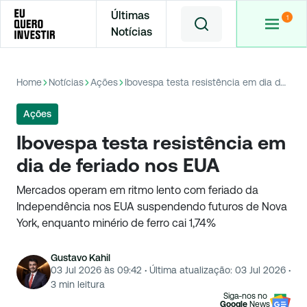
Últimas
Notícias
Home
Notícias
Ações
Ibovespa testa resistência em dia de feriado nos EUA
Ações
Ibovespa testa resistência em
dia de feriado nos EUA
Mercados operam em ritmo lento com feriado da
Independência nos EUA suspendendo futuros de Nova
York, enquanto minério de ferro cai 1,74%
Gustavo Kahil
03 Jul 2026 às 09:42
·
Última atualização:
03 Jul 2026
·
3
min leitura
Siga-nos no
Google
News