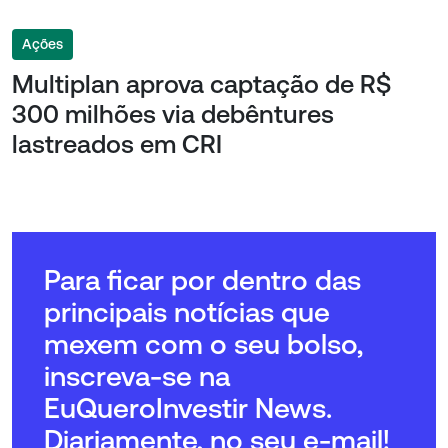
Ações
Multiplan aprova captação de R$
300 milhões via debêntures
lastreados em CRI
Para ficar por dentro das
principais notícias que
mexem com o seu bolso,
inscreva-se na
EuQueroInvestir News.
Diariamente, no seu e-mail!