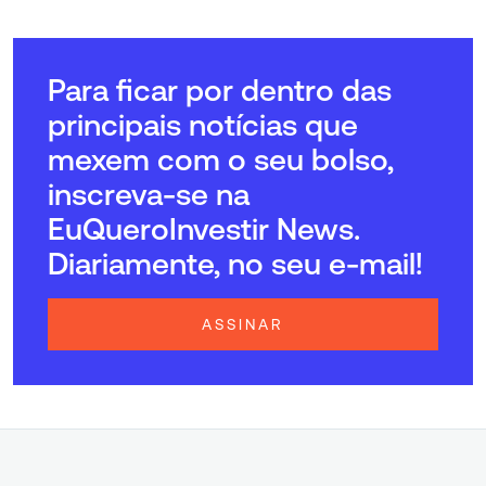
Para ficar por dentro das
principais notícias que
mexem com o seu bolso,
inscreva-se na
EuQueroInvestir News.
Diariamente, no seu e-mail!
ASSINAR