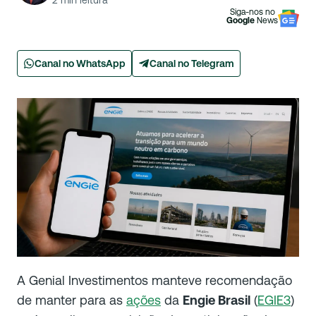
2
min leitura
Siga-nos no
Google
News
Canal no WhatsApp
Canal no Telegram
A Genial Investimentos manteve recomendação
de manter para as
ações
da
Engie Brasil
(
EGIE3
)