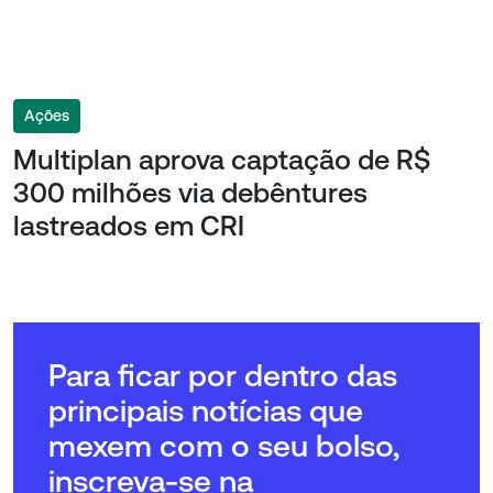
Ações
Multiplan aprova captação de R$
300 milhões via debêntures
lastreados em CRI
Para ficar por dentro das
principais notícias que
mexem com o seu bolso,
inscreva-se na