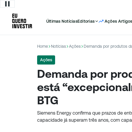
Últimas Notícias
Editorias
Ações
Artigo
Home
Notícias
Ações
Demanda por produtos da 
Ações
Demanda por pro
está “excepcional
BTG
Siemens Energy confirma que prazos de ent
capacidade já superam três anos, com cap