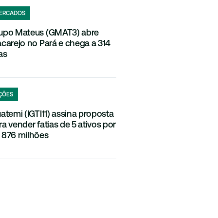
ERCADOS
upo Mateus (GMAT3) abre
acarejo no Pará e chega a 314
as
ÇÕES
uatemi (IGTI11) assina proposta
ra vender fatias de 5 ativos por
 876 milhões