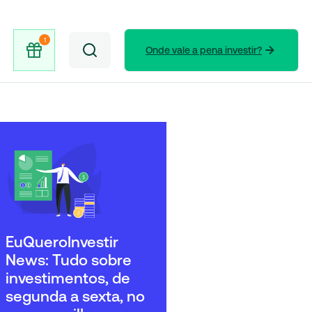
Onde vale a pena investir?
EuQueroInvestir
News: Tudo sobre
investimentos, de
segunda a sexta, no