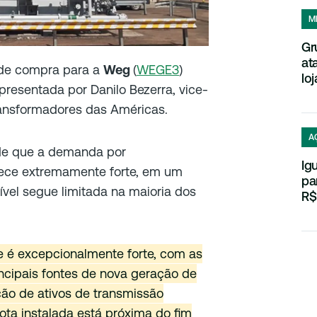
M
Gr
at
 de compra para a
Weg
(
WEGE3
)
loj
resentada por Danilo Bezerra, vice-
ransformadores das Américas.
A
 de que a demanda por
Ig
ece extremamente forte, em um
pa
el segue limitada na maioria dos
R$
 é excepcionalmente forte, com as
cipais fontes de nova geração de
ão de ativos de transmissão
ota instalada está próxima do fim