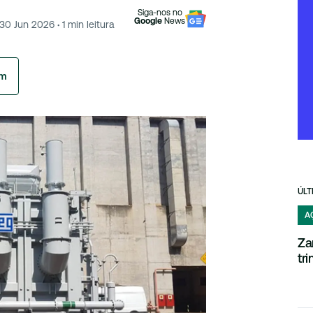
Siga-nos no
Google
News
30 Jun 2026
·
1
min leitura
am
ÚLT
A
Za
tr