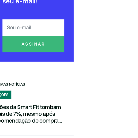
seu e-mail!
ASSINAR
IMAS NOTÍCIAS
ÇÕES
ões da Smart Fit tombam
is de 7%, mesmo após
comendação de compra
ntida