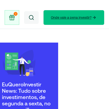
Onde vale a pena investir?
EuQueroInvestir
News: Tudo sobre
investimentos, de
segunda a sexta, no