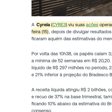
A
Cyrela
(
CYRE3
) viu suas
ações
operar
feira (15)
, depois de divulgar resultado
ficaram aquém das estimativas do mer
Por volta das 10h38, os papéis caíam 3
a mínima de 52 semanas em R$ 20,20. A
líquido de R$ 297 milhões no período, 
e 21% inferior à projeção do Bradesco B
A receita líquida atingiu R$ 2 bilhões,
e recuo de 37% na base trimestral, t
ficando 10% abaixo da estimativa do B
consenso.