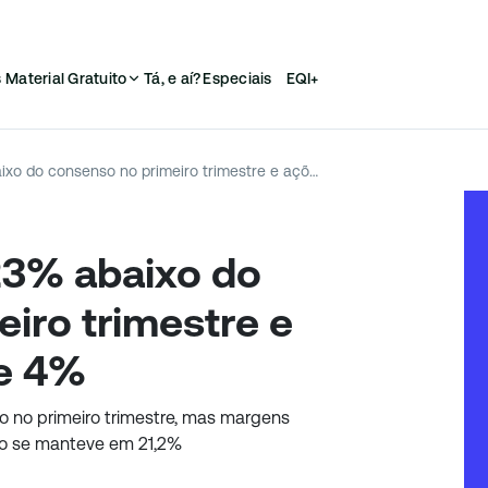
s
Material Gratuito
Tá, e aí?
Especiais
EQI+
Cyrela tem lucro 23% abaixo do consenso no primeiro trimestre e ações caem quase 4%
23% abaixo do
iro trimestre e
e 4%
o no primeiro trimestre, mas margens
ido se manteve em 21,2%