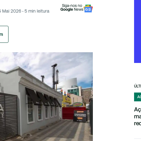
Siga-nos no
Google
News
5 Mai 2026
·
5
min leitura
am
ÚLT
A
Aç
ma
re
ma