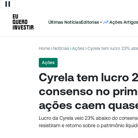
Últimas Notícias
Editorias
Ações
Artigo
Home
Notícias
Ações
Ações
Cyrela tem lucro 
consenso no prime
ações caem quas
Lucro da Cyrela veio 23% abaixo do consens
resistiram e retorno sobre o patrimônio líqu