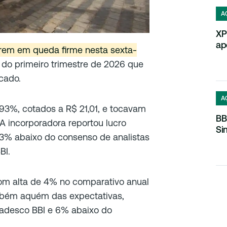
A
XP
ap
em em queda firme nesta sexta-
s do primeiro trimestre de 2026 que
cado.
A
,93%, cotados a R$ 21,01, e tocavam
BB
 incorporadora reportou lucro
Si
23% abaixo do consenso de analistas
BI.
 com alta de 4% no comparativo anual
ambém aquém das expectativas,
radesco BBI e 6% abaixo do