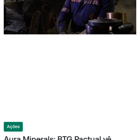
Ações
Aura Minerals: BTG Pactual vê