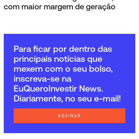
com maior margem de geração
Para ficar por dentro das
principais notícias que
mexem com o seu bolso,
inscreva-se na
EuQueroInvestir News.
Diariamente, no seu e-mail!
ASSINAR