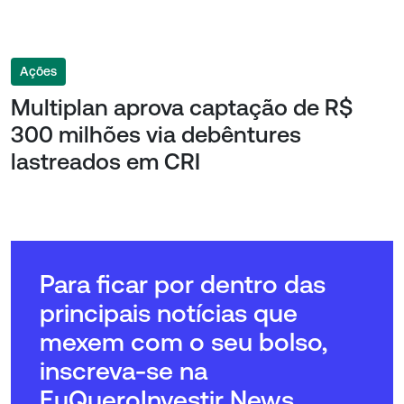
Ações
Multiplan aprova captação de R$
300 milhões via debêntures
lastreados em CRI
Para ficar por dentro das
principais notícias que
mexem com o seu bolso,
inscreva-se na
EuQueroInvestir News.