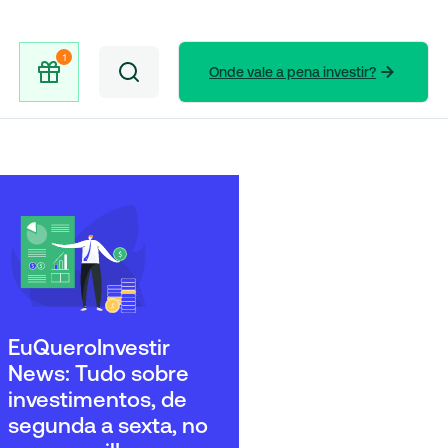
Onde vale a pena investir?
EuQueroInvestir
News: Tudo sobre
investimentos, de
segunda a sexta, no