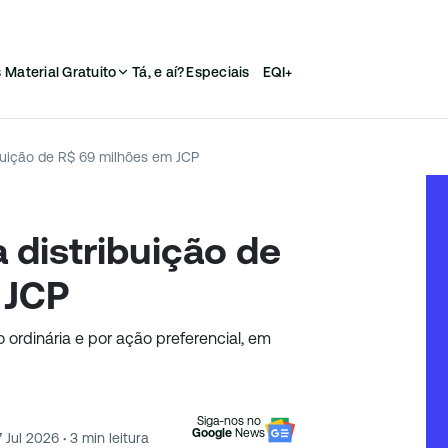
s
Material Gratuito
Tá, e aí?
Especiais
EQI+
buição de R$ 69 milhões em JCP
 distribuição de
 JCP
 ordinária e por ação preferencial, em
Siga-nos no
Google
News
 Jul 2026
·
3
min leitura