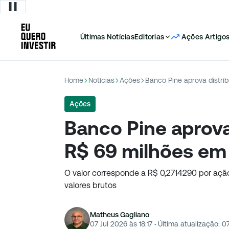
Últimas Notícias
Editorias
Ações
Artigo
Home
Notícias
Ações
Banco Pine aprova distri
Ações
Banco Pine aprova
R$ 69 milhões em
O valor corresponde a R$ 0,2714290 por ação
valores brutos
Matheus Gagliano
07 Jul 2026 às 18:17
·
Última atualização:
07