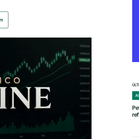
am
ÚLT
A
Pe
re