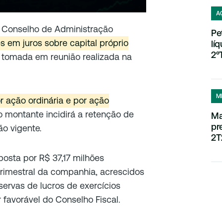
A
u Conselho de Administração
Pe
s em juros sobre capital próprio
lí
2º
 tomada em reunião realizada na
M
r ação ordinária e por ação
o montante incidirá a retenção de
Ma
pr
o vigente.
2T
osta por R$ 37,17 milhões
trimestral da companhia, acrescidos
servas de lucros de exercícios
 favorável do Conselho Fiscal.