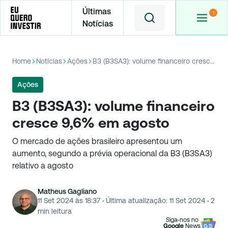
Últimas
Notícias
Home
Notícias
Ações
B3 (B3SA3): volume financeiro cresce 9,6% em agosto
Ações
B3 (B3SA3): volume financeiro
cresce 9,6% em agosto
O mercado de ações brasileiro apresentou um
aumento, segundo a prévia operacional da B3 (B3SA3)
relativo a agosto
Matheus Gagliano
11 Set 2024 às 18:37
·
Última atualização:
11 Set 2024
·
2
min leitura
Siga-nos no
Google
News