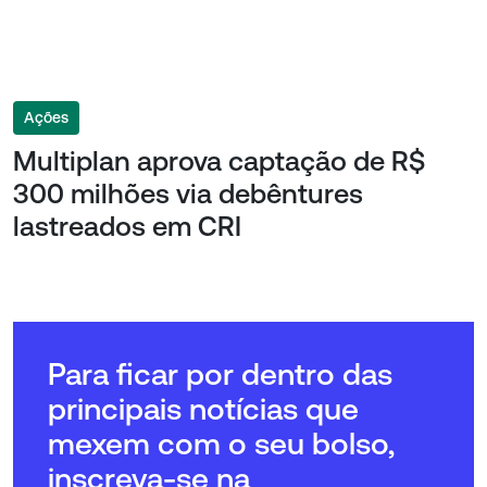
Ações
Multiplan aprova captação de R$
300 milhões via debêntures
lastreados em CRI
Para ficar por dentro das
principais notícias que
mexem com o seu bolso,
inscreva-se na