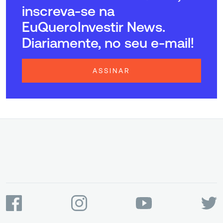
inscreva-se na
EuQueroInvestir News.
Diariamente, no seu e-mail!
ASSINAR