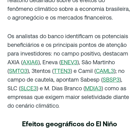
relatório detalhado sobre os efeitos do
fenômeno climático sobre a economia brasileira,
o agronegócio e os mercados financeiros.
Os analistas do banco identificam os potenciais
beneficiários e os principais pontos de atenção
para investidores: no campo positivo, destacam
AXIA (
AXIA6
), Eneva (
ENEV3
), São Martinho
(
SMTO3
), 3tentos (
TTEN3
) e Camil (
CAML3
); no
campo de cautela, apontam Sabesp (
SBSP3
),
SLC (
SLCE3
) e M. Dias Branco (
MDIA3
) como as
empresas que exigem maior seletividade diante
do cenário climático.
Efeitos geográficos do El Niño