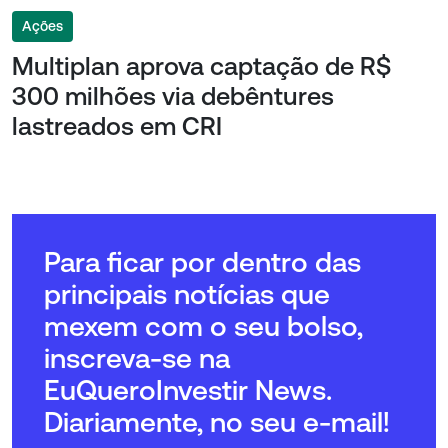
Ações
Multiplan aprova captação de R$
300 milhões via debêntures
lastreados em CRI
Para ficar por dentro das
principais notícias que
mexem com o seu bolso,
inscreva-se na
EuQueroInvestir News.
Diariamente, no seu e-mail!