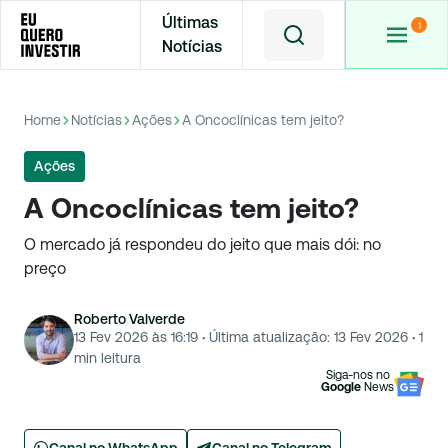
Últimas
Notícias
Home
Notícias
Ações
A Oncoclínicas tem jeito?
Ações
A Oncoclínicas tem jeito?
O mercado já respondeu do jeito que mais dói: no
preço
Roberto Valverde
13 Fev 2026 às 16:19
·
Última atualização:
13 Fev 2026
·
1
min leitura
Siga-nos no
Google
News