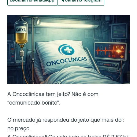
Canal no WhatsApp
Canal no Telegram
A Oncoclínicas tem jeito? Não é com
“comunicado bonito”.
O mercado já respondeu do jeito que mais dói:
no preço.
A Oncoclínicas&Co vale hoje na bolsa R$ 2,87 bi