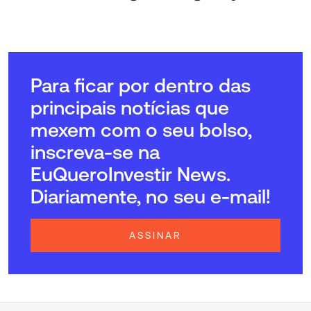
Para ficar por dentro das
principais notícias que
mexem com o seu bolso,
inscreva-se na
EuQueroInvestir News.
Diariamente, no seu e-mail!
ASSINAR