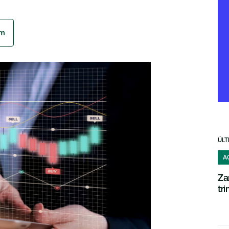
am
ÚLT
A
Za
tr