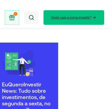
Onde vale a pena investir?
EuQueroInvestir
News: Tudo sobre
investimentos, de
segunda a sexta, no