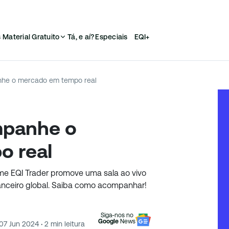
s
Material Gratuito
Tá, e aí?
Especiais
EQI+
nhe o mercado em tempo real
mpanhe o
o real
time EQI Trader promove uma sala ao vivo
anceiro global. Saiba como acompanhar!
Siga-nos no
Google
News
07 Jun 2024
·
2
min leitura