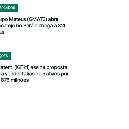
ERCADOS
upo Mateus (GMAT3) abre
acarejo no Pará e chega a 314
as
ÇÕES
uatemi (IGTI11) assina proposta
ra vender fatias de 5 ativos por
 876 milhões