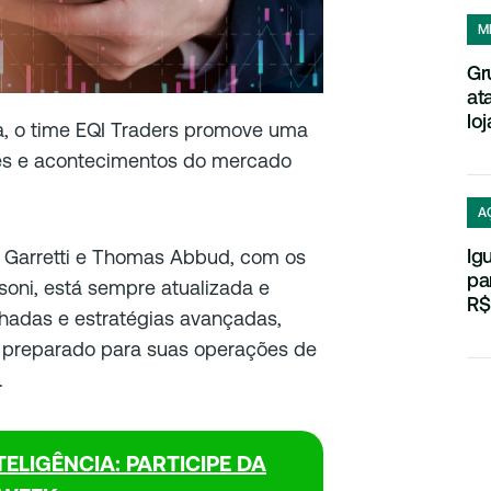
M
Gr
at
loj
ra, o time EQI Traders promove uma
es e acontecimentos do mercado
A
Ig
o Garretti e Thomas Abbud, com os
pa
soni, está sempre atualizada e
R$
lhadas e estratégias avançadas,
m preparado para suas operações de
.
ELIGÊNCIA: PARTICIPE DA