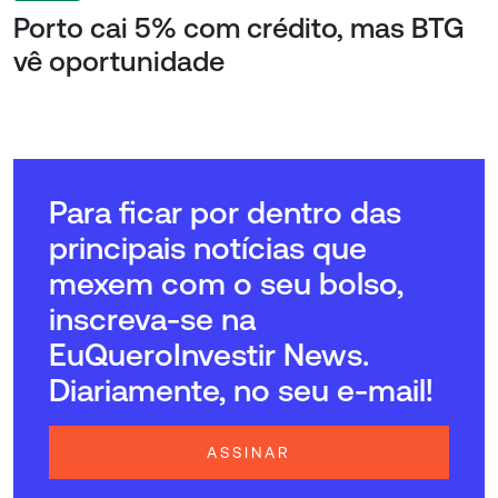
Porto cai 5% com crédito, mas BTG
vê oportunidade
Para ficar por dentro das
principais notícias que
mexem com o seu bolso,
inscreva-se na
EuQueroInvestir News.
Diariamente, no seu e-mail!
ASSINAR