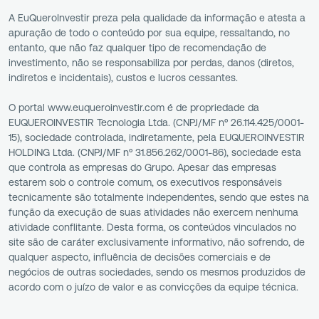
A EuQueroInvestir preza pela qualidade da informação e atesta a
apuração de todo o conteúdo por sua equipe, ressaltando, no
entanto, que não faz qualquer tipo de recomendação de
investimento, não se responsabiliza por perdas, danos (diretos,
indiretos e incidentais), custos e lucros cessantes.
O portal www.euqueroinvestir.com é de propriedade da
EUQUEROINVESTIR Tecnologia Ltda. (CNPJ/MF nº 26.114.425/0001-
15), sociedade controlada, indiretamente, pela EUQUEROINVESTIR
HOLDING Ltda. (CNPJ/MF nº 31.856.262/0001-86), sociedade esta
que controla as empresas do Grupo. Apesar das empresas
estarem sob o controle comum, os executivos responsáveis
tecnicamente são totalmente independentes, sendo que estes na
função da execução de suas atividades não exercem nenhuma
atividade conflitante. Desta forma, os conteúdos vinculados no
site são de caráter exclusivamente informativo, não sofrendo, de
qualquer aspecto, influência de decisões comerciais e de
negócios de outras sociedades, sendo os mesmos produzidos de
acordo com o juízo de valor e as convicções da equipe técnica.