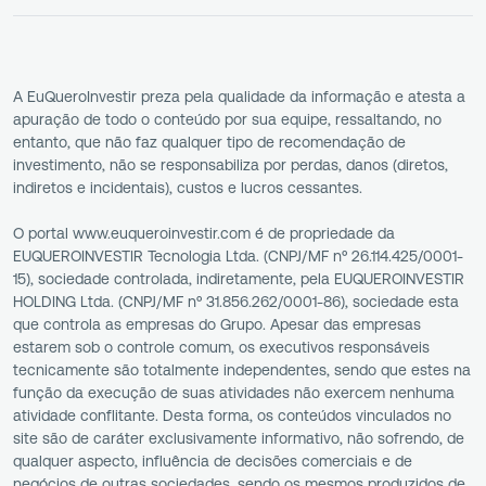
A EuQueroInvestir preza pela qualidade da informação e atesta a
apuração de todo o conteúdo por sua equipe, ressaltando, no
entanto, que não faz qualquer tipo de recomendação de
investimento, não se responsabiliza por perdas, danos (diretos,
indiretos e incidentais), custos e lucros cessantes.
O portal www.euqueroinvestir.com é de propriedade da
EUQUEROINVESTIR Tecnologia Ltda. (CNPJ/MF nº 26.114.425/0001-
15), sociedade controlada, indiretamente, pela EUQUEROINVESTIR
HOLDING Ltda. (CNPJ/MF nº 31.856.262/0001-86), sociedade esta
que controla as empresas do Grupo. Apesar das empresas
estarem sob o controle comum, os executivos responsáveis
tecnicamente são totalmente independentes, sendo que estes na
função da execução de suas atividades não exercem nenhuma
atividade conflitante. Desta forma, os conteúdos vinculados no
site são de caráter exclusivamente informativo, não sofrendo, de
qualquer aspecto, influência de decisões comerciais e de
negócios de outras sociedades, sendo os mesmos produzidos de