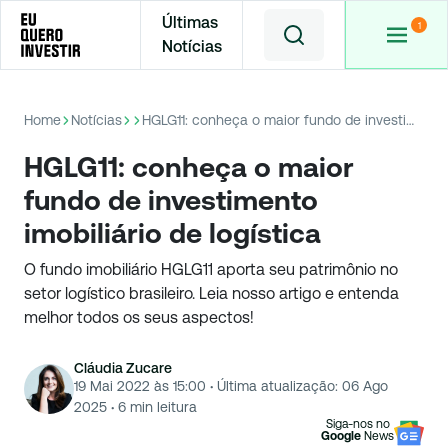
Últimas
Notícias
Home
Notícias
HGLG11: conheça o maior fundo de investimento imobiliário de logística
HGLG11: conheça o maior
fundo de investimento
imobiliário de logística
O fundo imobiliário HGLG11 aporta seu patrimônio no
setor logístico brasileiro. Leia nosso artigo e entenda
melhor todos os seus aspectos!
Cláudia Zucare
19 Mai 2022 às 15:00
·
Última atualização:
06 Ago
2025
·
6
min leitura
Siga-nos no
Google
News