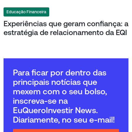
Educação Financeira
Experiências que geram confiança: a
estratégia de relacionamento da EQI
Para ficar por dentro das
principais notícias que
mexem com o seu bolso,
inscreva-se na
EuQueroInvestir News.
Diariamente, no seu e-mail!