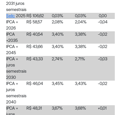
2031 juros
semestrais
Selic
2025
R$ 106,62
0,03%
0,03%
0,00
IPCA +
R$ 58,57
2,08%
2,04%
-0,04
2026
IPCA
R$ 40,54
3,40%
3,38%
-0,02
+2035
IPCA +
R$ 43,66
3,40%
3,38%
-0,02
2045
IPCA +
R$ 43,33
2,74%
2,71%
-0,03
juros
semestrais
2030
IPCA +
R$ 46,04
3,45%
3,43%
-0,02
juros
semestrais
2040
IPCA +
R$ 48,31
3,67%
3,68%
+0,01
juros