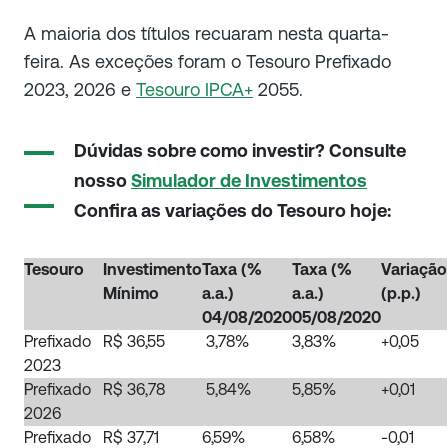
A maioria dos títulos recuaram nesta quarta-
feira. As exceções foram o Tesouro Prefixado
2023, 2026 e
Tesouro IPCA+
2055.
Dúvidas sobre como investir? Consulte
nosso
Simulador de Investimentos
Confira as variações do Tesouro hoje:
Tesouro
Investimento
Taxa (%
Taxa (%
Variação
Mínimo
a.a.)
a.a.)
(p.p.)
04/08/2020
05/08/2020
Prefixado
R$ 36,55
3,78%
3,83%
+0,05
2023
Prefixado
R$ 36,78
5,84%
5,85%
+0,01
2026
Prefixado
R$ 37,71
6,59%
6,58%
-0,01