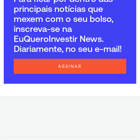
principais notícias que
mexem com o seu bolso,
inscreva-se na
EuQueroInvestir News.
Diariamente, no seu e-mail!
ASSINAR