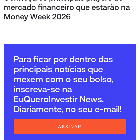
mercado financeiro que estarão na
Money Week 2026
Para ficar por dentro das
principais notícias que
mexem com o seu bolso,
inscreva-se na
EuQueroInvestir News.
Diariamente, no seu e-mail!
ASSINAR