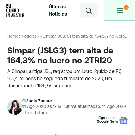
Últimas
Notícias
Home
Notícias
Simpar (JSLG3) tem alta de 164,3% no lucro no 2TRI20
Simpar (JSLG3) tem alta de
164,3% no lucro no 2TRI20
A Simpar, antiga JSL, registrou um lucro líquido de R$
155,4 milhões no segundo trimestre de 2020, um
desempenho 164,3% superior.
Cláudia Zucare
14 Ago 2020 às 13:19
·
Última atualização:
14 Ago 2020
·
1
min leitura
Siga-nos no
Google
News