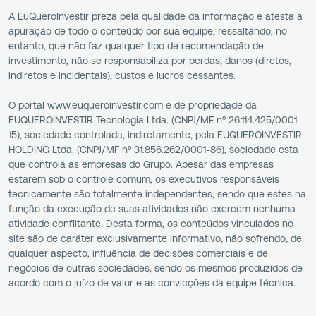
A EuQueroInvestir preza pela qualidade da informação e atesta a
apuração de todo o conteúdo por sua equipe, ressaltando, no
entanto, que não faz qualquer tipo de recomendação de
investimento, não se responsabiliza por perdas, danos (diretos,
indiretos e incidentais), custos e lucros cessantes.
O portal www.euqueroinvestir.com é de propriedade da
EUQUEROINVESTIR Tecnologia Ltda. (CNPJ/MF nº 26.114.425/0001-
15), sociedade controlada, indiretamente, pela EUQUEROINVESTIR
HOLDING Ltda. (CNPJ/MF nº 31.856.262/0001-86), sociedade esta
que controla as empresas do Grupo. Apesar das empresas
estarem sob o controle comum, os executivos responsáveis
tecnicamente são totalmente independentes, sendo que estes na
função da execução de suas atividades não exercem nenhuma
atividade conflitante. Desta forma, os conteúdos vinculados no
site são de caráter exclusivamente informativo, não sofrendo, de
qualquer aspecto, influência de decisões comerciais e de
negócios de outras sociedades, sendo os mesmos produzidos de
acordo com o juízo de valor e as convicções da equipe técnica.