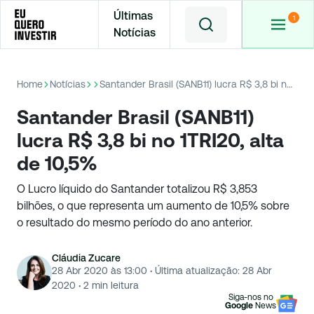
Últimas
Notícias
Home
Notícias
Santander Brasil (SANB11) lucra R$ 3,8 bi no 1TRI20, alta de 10,5%
Santander Brasil (SANB11)
lucra R$ 3,8 bi no 1TRI20, alta
de 10,5%
O Lucro líquido do Santander totalizou R$ 3,853
bilhões, o que representa um aumento de 10,5% sobre
o resultado do mesmo período do ano anterior.
Cláudia Zucare
28 Abr 2020 às 13:00
·
Última atualização:
28 Abr
2020
·
2
min leitura
Siga-nos no
Google
News