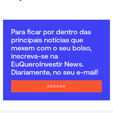
Para ficar por dentro das
principais notícias que
mexem com o seu bolso,
inscreva-se na
EuQueroInvestir News.
Diariamente, no seu e-mail!
ASSINAR