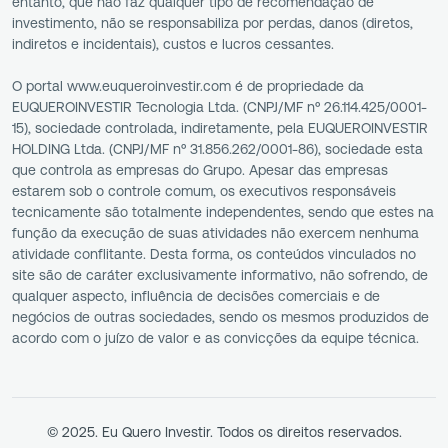
entanto, que não faz qualquer tipo de recomendação de
investimento, não se responsabiliza por perdas, danos (diretos,
indiretos e incidentais), custos e lucros cessantes.
O portal www.euqueroinvestir.com é de propriedade da
EUQUEROINVESTIR Tecnologia Ltda. (CNPJ/MF nº 26.114.425/0001-
15), sociedade controlada, indiretamente, pela EUQUEROINVESTIR
HOLDING Ltda. (CNPJ/MF nº 31.856.262/0001-86), sociedade esta
que controla as empresas do Grupo. Apesar das empresas
estarem sob o controle comum, os executivos responsáveis
tecnicamente são totalmente independentes, sendo que estes na
função da execução de suas atividades não exercem nenhuma
atividade conflitante. Desta forma, os conteúdos vinculados no
site são de caráter exclusivamente informativo, não sofrendo, de
qualquer aspecto, influência de decisões comerciais e de
negócios de outras sociedades, sendo os mesmos produzidos de
acordo com o juízo de valor e as convicções da equipe técnica.
© 2025. Eu Quero Investir. Todos os direitos reservados.