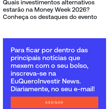
Quais investimentos alternativos
estarão na Money Week 2026?
Conheça os destaques do evento
Para ficar por dentro das
principais notícias que
mexem com o seu bolso,
inscreva-se na
EuQueroInvestir News.
Diariamente, no seu e-mail!
ASSINAR