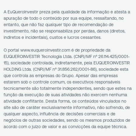
A EuQueroInvestir preza pela qualidade da informação e atesta a
apuração de todo o conteúdo por sua equipe, ressaltando, no
entanto, que não faz qualquer tipo de recomendação de
investimento, não se responsabiliza por perdas, danos (diretos,
indiretos e incidentais), custos e lucros cessantes.
O portal www.euqueroinvestir.com é de propriedade da
EUQUEROINVESTIR Tecnologia Ltda. (CNPJ/MF nº 26.114.425/0001-
15), sociedade controlada, indiretamente, pela EUQUEROINVESTIR
HOLDING Ltda. (CNPJ/MF nº 31.856.262/0001-86), sociedade esta
que controla as empresas do Grupo. Apesar das empresas
estarem sob o controle comum, os executivos responsáveis
tecnicamente são totalmente independentes, sendo que estes na
função da execução de suas atividades não exercem nenhuma
atividade conflitante. Desta forma, os conteúdos vinculados no
site são de caráter exclusivamente informativo, não sofrendo, de
qualquer aspecto, influência de decisões comerciais e de
negócios de outras sociedades, sendo os mesmos produzidos de
acordo com o juízo de valor e as convicções da equipe técnica.