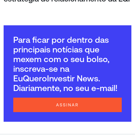
Para ficar por dentro das
principais notícias que
mexem com o seu bolso,
inscreva-se na
EuQueroInvestir News.
Diariamente, no seu e-mail!
ASSINAR