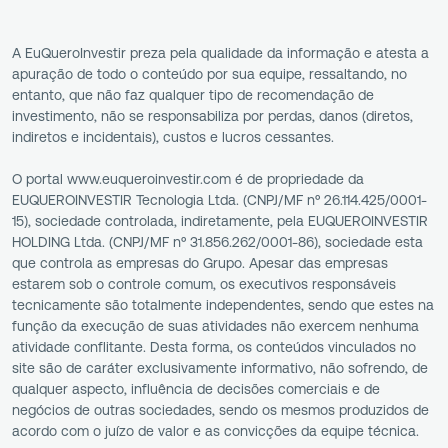
A EuQueroInvestir preza pela qualidade da informação e atesta a
apuração de todo o conteúdo por sua equipe, ressaltando, no
entanto, que não faz qualquer tipo de recomendação de
investimento, não se responsabiliza por perdas, danos (diretos,
indiretos e incidentais), custos e lucros cessantes.
O portal www.euqueroinvestir.com é de propriedade da
EUQUEROINVESTIR Tecnologia Ltda. (CNPJ/MF nº 26.114.425/0001-
15), sociedade controlada, indiretamente, pela EUQUEROINVESTIR
HOLDING Ltda. (CNPJ/MF nº 31.856.262/0001-86), sociedade esta
que controla as empresas do Grupo. Apesar das empresas
estarem sob o controle comum, os executivos responsáveis
tecnicamente são totalmente independentes, sendo que estes na
função da execução de suas atividades não exercem nenhuma
atividade conflitante. Desta forma, os conteúdos vinculados no
site são de caráter exclusivamente informativo, não sofrendo, de
qualquer aspecto, influência de decisões comerciais e de
negócios de outras sociedades, sendo os mesmos produzidos de
acordo com o juízo de valor e as convicções da equipe técnica.