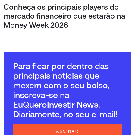
Conheça os principais players do
mercado financeiro que estarão na
Money Week 2026
Para ficar por dentro das
principais notícias que
mexem com o seu bolso,
inscreva-se na
EuQueroInvestir News.
Diariamente, no seu e-mail!
ASSINAR