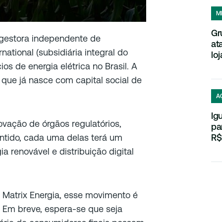
M
Gr
(gestora independente de
at
national (subsidiária integral do
loj
s de energia elétrica no Brasil. A
, que já nasce com capital social de
A
Ig
ovação de órgãos regulatórios,
pa
ntido, cada uma delas terá um
R$
a renovável e distribuição digital
 Matrix Energia, esse movimento é
 Em breve, espera-se que seja