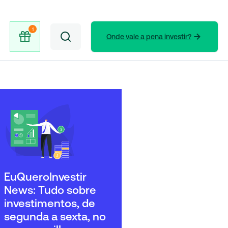
Onde vale a pena investir?
EuQueroInvestir
News: Tudo sobre
investimentos, de
segunda a sexta, no