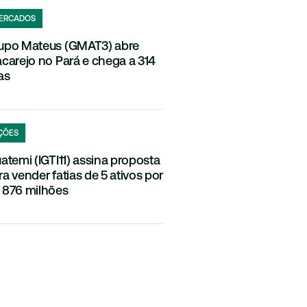
ERCADOS
upo Mateus (GMAT3) abre
acarejo no Pará e chega a 314
as
ÇÕES
uatemi (IGTI11) assina proposta
ra vender fatias de 5 ativos por
 876 milhões