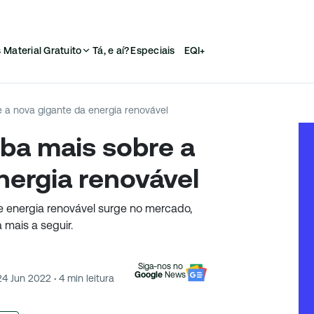
s
Material Gratuito
Tá, e aí?
Especiais
EQI+
e a nova gigante da energia renovável
iba mais sobre a
nergia renovável
e energia renovável surge no mercado,
a mais a seguir.
Siga-nos no
Google
News
24 Jun 2022
·
4
min leitura