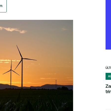
am
ÚLT
A
Za
tr