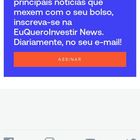
principais notícias que
mexem com o seu bolso,
inscreva-se na
EuQueroInvestir News.
Diariamente, no seu e-mail!
ASSINAR