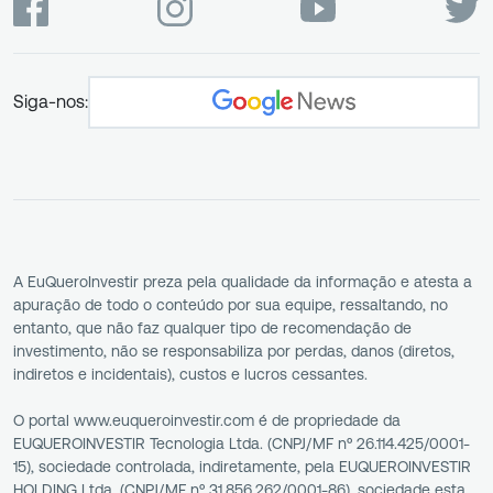
Siga-nos:
A EuQueroInvestir preza pela qualidade da informação e atesta a
apuração de todo o conteúdo por sua equipe, ressaltando, no
entanto, que não faz qualquer tipo de recomendação de
investimento, não se responsabiliza por perdas, danos (diretos,
indiretos e incidentais), custos e lucros cessantes.
O portal www.euqueroinvestir.com é de propriedade da
EUQUEROINVESTIR Tecnologia Ltda. (CNPJ/MF nº 26.114.425/0001-
15), sociedade controlada, indiretamente, pela EUQUEROINVESTIR
HOLDING Ltda. (CNPJ/MF nº 31.856.262/0001-86), sociedade esta