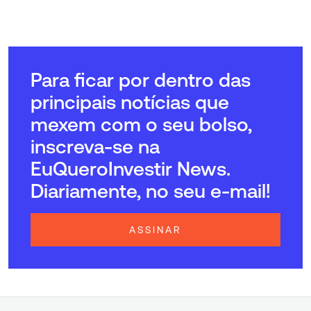
Para ficar por dentro das
principais notícias que
mexem com o seu bolso,
inscreva-se na
EuQueroInvestir News.
Diariamente, no seu e-mail!
ASSINAR