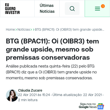
Últimas
Notícias
Home
Notícias
BTG (BPAC11): Oi (OIBR3) tem grande upside, mesmo sob premissas conservadoras
BTG (BPAC11): Oi (OIBR3) tem
grande upside, mesmo sob
premissas conservadoras
Análise publicada nesta quinta-feira (22) pelo BTG
(BPAC11) diz que a Oi (OIBR3) tem grande upside no
momento, mesmo sob premissas conservadoras.
Cláudia Zucare
22 Abr 2021 às 15:24
·
Última atualização:
22 Abr 2021
·
2
min leitura
Siga-nos no
Google
News