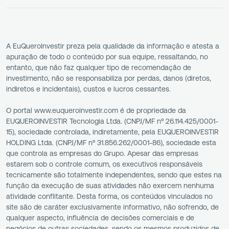
A EuQueroInvestir preza pela qualidade da informação e atesta a
apuração de todo o conteúdo por sua equipe, ressaltando, no
entanto, que não faz qualquer tipo de recomendação de
investimento, não se responsabiliza por perdas, danos (diretos,
indiretos e incidentais), custos e lucros cessantes.
O portal www.euqueroinvestir.com é de propriedade da
EUQUEROINVESTIR Tecnologia Ltda. (CNPJ/MF nº 26.114.425/0001-
15), sociedade controlada, indiretamente, pela EUQUEROINVESTIR
HOLDING Ltda. (CNPJ/MF nº 31.856.262/0001-86), sociedade esta
que controla as empresas do Grupo. Apesar das empresas
estarem sob o controle comum, os executivos responsáveis
tecnicamente são totalmente independentes, sendo que estes na
função da execução de suas atividades não exercem nenhuma
atividade conflitante. Desta forma, os conteúdos vinculados no
site são de caráter exclusivamente informativo, não sofrendo, de
qualquer aspecto, influência de decisões comerciais e de
negócios de outras sociedades, sendo os mesmos produzidos de