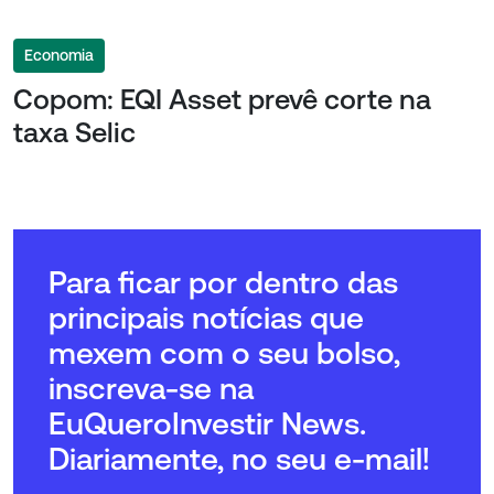
Economia
Copom: EQI Asset prevê corte na
taxa Selic
Para ficar por dentro das
principais notícias que
mexem com o seu bolso,
inscreva-se na
EuQueroInvestir News.
Diariamente, no seu e-mail!