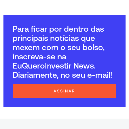
Para ficar por dentro das
principais notícias que
mexem com o seu bolso,
inscreva-se na
EuQueroInvestir News.
Diariamente, no seu e-mail!
ASSINAR