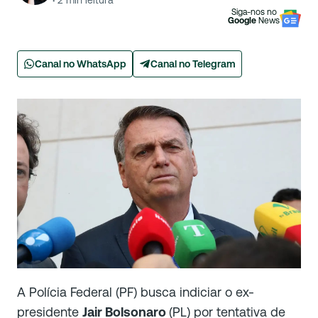
·
2
min leitura
Siga-nos no
Google
News
Canal no WhatsApp
Canal no Telegram
A Polícia Federal (PF) busca indiciar o ex-
presidente
Jair Bolsonaro
(PL) por tentativa de