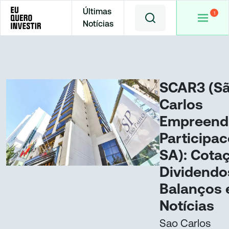
Últimas
Notícias
Home
Cotações
SCAR3
SCAR3 (S
Carlos
Empreend
Participa
SA): Cota
Dividendo
Balanços 
Notícias
Sao Carlos