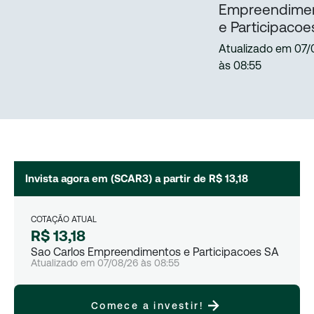
Empreendime
e Participacoe
Atualizado em
07/
às
08:55
Invista agora em (
SCAR3
) a partir de
R$ 13,18
COTAÇÃO ATUAL
R$ 13,18
Sao Carlos Empreendimentos e Participacoes SA
Atualizado em
07/08/26
às
08:55
Comece a investir!