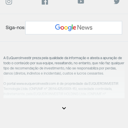
Siga-nos:
A EuQueroInvestir preza pela qualidade da informação e atesta a apuração de
todo o conteúdo por sua equipe, ressaltando, no entanto, que não faz qualquer
tipo de recomendação de investimento, não se responsabiliza por perdas,
danos (diretos, indiretos e incidentais), custos e lucros cessantes.
O portal www.euqueroinvestir.com é de propriedade da EUQUEROINVESTIR
Tecnologia Ltda. (CNPJ/MF nº 26.114.425/0001-15), sociedade controlada,
indiretamente, pela EUQUEROINVESTIR HOLDING Ltda. (CNPJ/MF nº
31.856.262/0001-86), sociedade esta que controla as empresas do Grupo.
Apesar das empresas estarem sob o controle comum, os executivos
responsáveis tecnicamente são totalmente independentes, sendo que estes
na função da execução de suas atividades não exercem nenhuma atividade
conflitante. Desta forma, os conteúdos vinculados no site são de caráter
exclusivamente informativo, não sofrendo, de qualquer aspecto, influência de