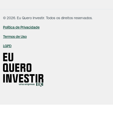
decisões comerciais e de negócios de outras sociedades, sendo os mesmos
produzidos de acordo com o juízo de valor e as convicções da equipe técnica.
©
2026
. Eu Quero Investir. Todos os direitos reservados.
Política de Privacidade
Termos de Uso
LGPD