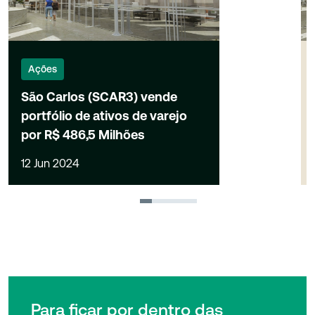
Ações
São Carlos (SCAR3) vende
portfólio de ativos de varejo
por R$ 486,5 Milhões
12 Jun 2024
1
2
3
4
Para ficar por dentro das