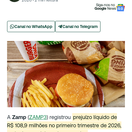
2026
·
2
min leitura
Siga-nos no
Google
News
Canal no WhatsApp
Canal no Telegram
A
Zamp
(
ZAMP3
) registrou
prejuízo líquido de
R$ 108,9 milhões no primeiro trimestre de 2026,