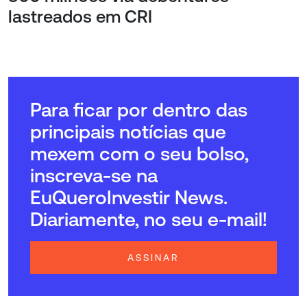
lastreados em CRI
Para ficar por dentro das
principais notícias que
mexem com o seu bolso,
inscreva-se na
EuQueroInvestir News.
Diariamente, no seu e-mail!
ASSINAR