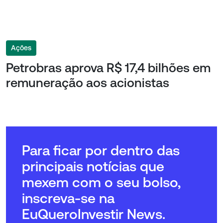
Ações
Petrobras aprova R$ 17,4 bilhões em
remuneração aos acionistas
Para ficar por dentro das
principais notícias que
mexem com o seu bolso,
inscreva-se na
EuQueroInvestir News.