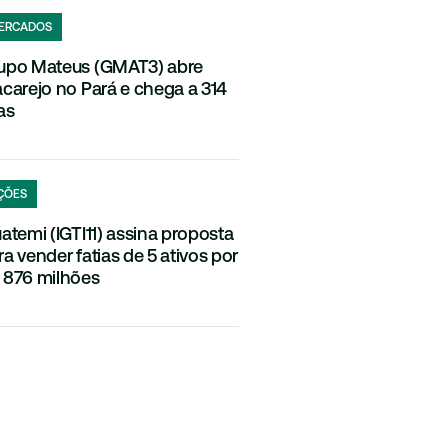
ERCADOS
upo Mateus (GMAT3) abre
acarejo no Pará e chega a 314
as
ÇÕES
uatemi (IGTI11) assina proposta
ra vender fatias de 5 ativos por
 876 milhões