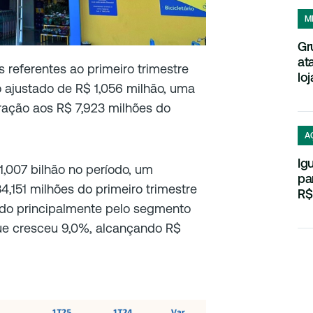
M
Gr
at
s referentes ao primeiro trimestre
loj
 ajustado de R$ 1,056 milhão, uma
ação aos R$ 7,923 milhões do
A
Ig
 1,007 bilhão no período, um
pa
,151 milhões do primeiro trimestre
R$
do principalmente pelo segmento
ue cresceu 9,0%, alcançando R$