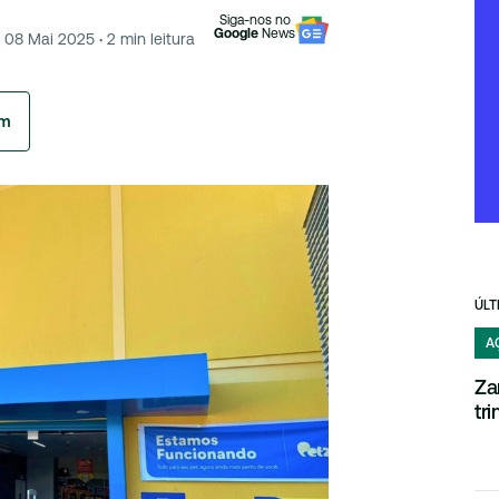
Siga-nos no
Google
News
08 Mai 2025
·
2
min leitura
am
ÚLT
A
Za
tr