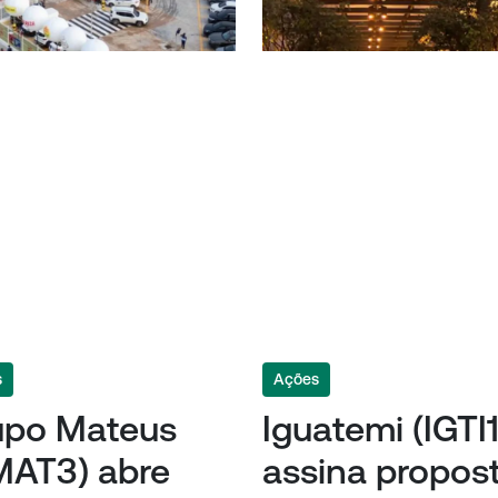
s
Ações
upo Mateus
Iguatemi (IGTI1
MAT3) abre
assina propos