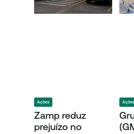
Ações
Açõe
Zamp reduz
Gr
prejuízo no
(G