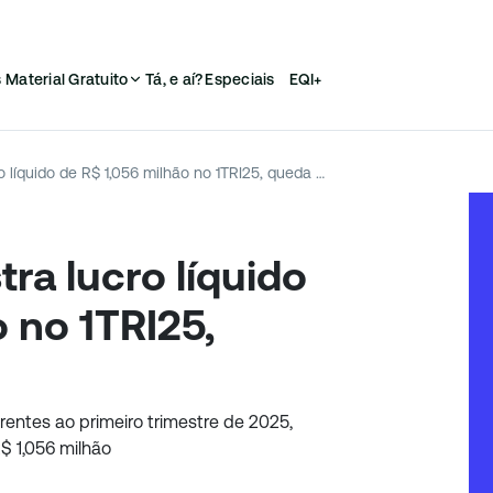
s
Material Gratuito
Tá, e aí?
Especiais
EQI+
Petz (PETZ3) registra lucro líquido de R$ 1,056 milhão no 1TRI25, queda de 86,7%
tra lucro líquido
 no 1TRI25,
rentes ao primeiro trimestre de 2025,
$ 1,056 milhão