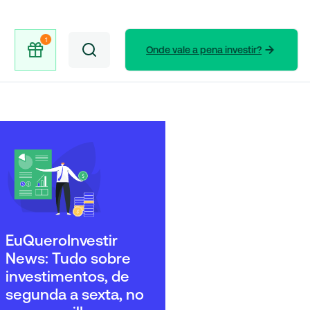
Onde vale a pena investir?
EuQueroInvestir
News: Tudo sobre
investimentos, de
segunda a sexta, no