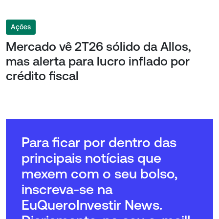
Ações
Mercado vê 2T26 sólido da Allos,
mas alerta para lucro inflado por
crédito fiscal
Para ficar por dentro das
principais notícias que
mexem com o seu bolso,
inscreva-se na
EuQueroInvestir News.