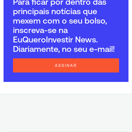
Para ficar por dentro das
principais notícias que
mexem com o seu bolso,
inscreva-se na
EuQueroInvestir News.
Diariamente, no seu e-mail!
ASSINAR