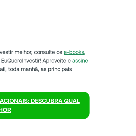
nvestir melhor, consulte os
e-books,
EuQueroInvestir! Aproveite e
assine
il, toda manhã, as principais
ACIONAIS: DESCUBRA QUAL
HOR