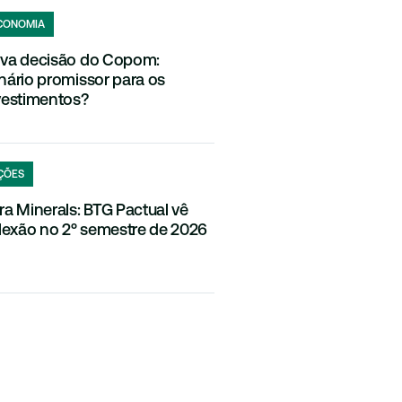
CONOMIA
va decisão do Copom:
nário promissor para os
vestimentos?
ÇÕES
ra Minerals: BTG Pactual vê
flexão no 2º semestre de 2026