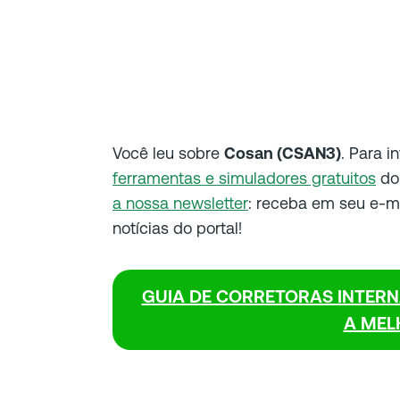
Você leu sobre
Cosan (CSAN3)
. Para i
ferramentas e simuladores gratuitos
do 
a nossa newsletter
: receba em seu e-ma
notícias do portal!
GUIA DE CORRETORAS INTERN
A MEL