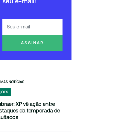
seu e-mail!
ASSINAR
IMAS NOTÍCIAS
ÇÕES
braer: XP vê ação entre
staques da temporada de
sultados