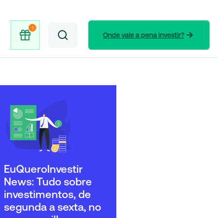
Onde vale a pena investir?
EuQueroInvestir
News: Tudo sobre
investimentos, de
segunda a sexta, no