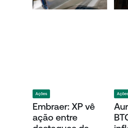
Ações
Açõe
Embraer: XP vê
Aur
ação entre
BTG