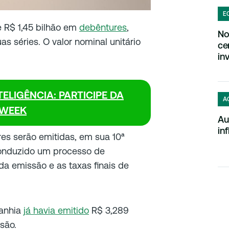
E
 R$ 1,45 bilhão em
debêntures
,
No
as séries. O valor nominal unitário
ce
in
ELIGÊNCIA: PARTICIPE DA
A
WEEK
Au
in
s serão emitidas, em sua 10ª
conduzido um processo de
 da emissão e as taxas finais de
anhia
já havia emitido
R$ 3,289
são.