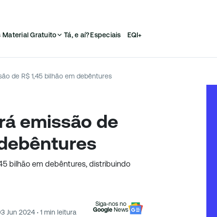
s
Material Gratuito
Tá, e aí?
Especiais
EQI+
ão de R$ 1,45 bilhão em debêntures
rá emissão de
 debêntures
5 bilhão em debêntures, distribuindo
Siga-nos no
Google
News
03 Jun 2024
·
1
min leitura