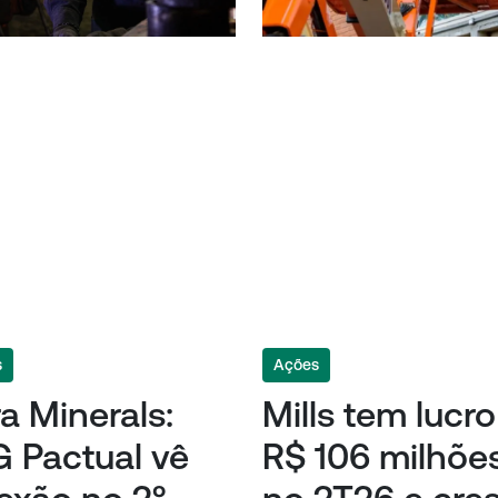
s
Ações
a Minerals:
Mills tem lucr
 Pactual vê
R$ 106 milhõe