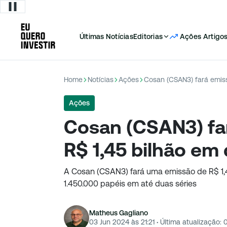
Últimas Notícias
Editorias
Ações
Artigo
Home
Notícias
Ações
Cosan (CSAN3) fará emiss
Ações
Cosan (CSAN3) fa
R$ 1,45 bilhão em
A Cosan (CSAN3) fará uma emissão de R$ 1,4
1.450.000 papéis em até duas séries
Matheus Gagliano
03 Jun 2024 às 21:21
·
Última atualização: