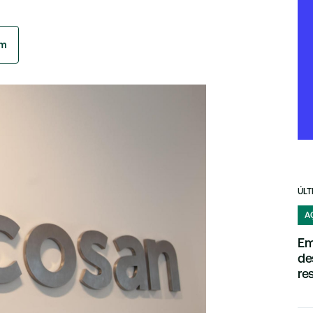
am
ÚLT
A
Em
de
re