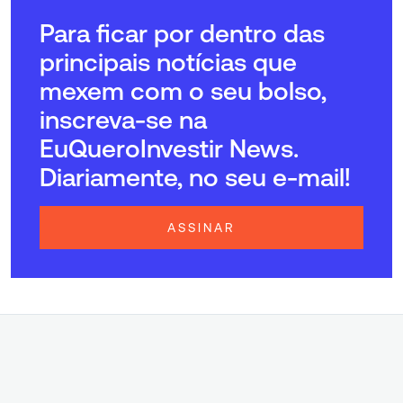
Para ficar por dentro das
principais notícias que
mexem com o seu bolso,
inscreva-se na
EuQueroInvestir News.
Diariamente, no seu e-mail!
ASSINAR