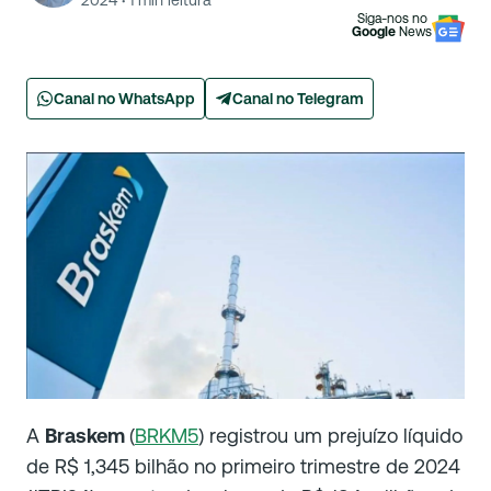
2024
·
1
min leitura
Siga-nos no
Google
News
Canal no WhatsApp
Canal no Telegram
A
Braskem
(
BRKM5
) registrou um prejuízo líquido
de R$ 1,345 bilhão no primeiro trimestre de 2024