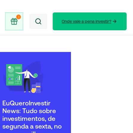
Onde vale a pena investir?
EuQueroInvestir
News: Tudo sobre
investimentos, de
segunda a sexta, no