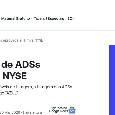
s
Material Gratuito
Tá, e aí?
Especiais
EQI+
s aprovada e já mira NYSE
m de ADSs
a NYSE
áveis de listagem, a listagem das ADSs
igo “AZUL”
Siga-nos no
Google
News
26 Mai 2026
·
1
min leitura