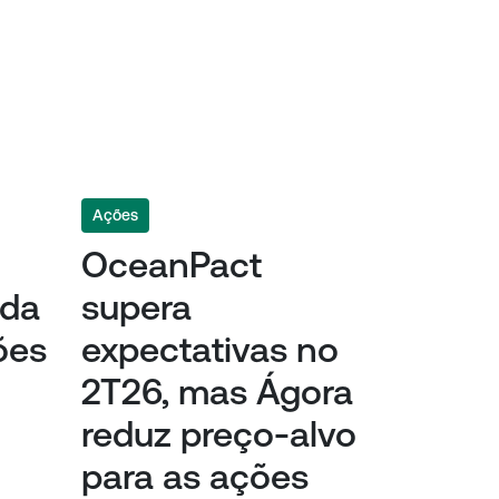
Ações
OceanPact
eda
supera
ões
expectativas no
2T26, mas Ágora
reduz preço-alvo
para as ações