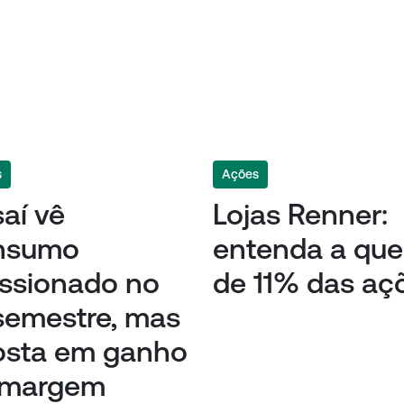
s
Ações
aí vê
Lojas Renner:
nsumo
entenda a qu
ssionado no
de 11% das aç
semestre, mas
osta em ganho
 margem