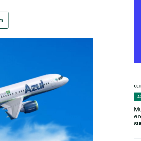
am
ÚLT
A
Mu
e 
su