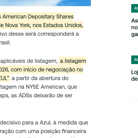
A
s American Depositary Shares
As
e Nova York, nos Estados Unidos,
no
tivo desse será corresponderá a
ga
asil.
A
aplicáveis de listagem,
a listagem
026, com início de negociação no
Lo
ZUL”
a partir da abertura do
de
istagem na NYSE American, que
aps, as ADSs deixarão de ser
ecisivo para a Azul, à medida que
uração com uma posição financeira