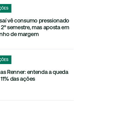
ÇÕES
saí vê consumo pressionado
 2º semestre, mas aposta em
nho de margem
ÇÕES
jas Renner: entenda a queda
 11% das ações