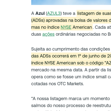
A
Azul
(
AZUL3
) teve a
listagem de sua
(ADSs) aprovadas na bolsa de valores d
mas no índice
NYSE
American
. Cada a
duas
ações
ordinárias negociadas no Br
Sujeita ao cumprimento das condições 
das ADSs ocorrerá em 1º de junho de 2
índice NYSE American sob o código “A
mercado na mesma data. A partir da l
opera como se fosse um índice small c
cotadas nos OTC Markets.
“A nossa listagem marca um momento d
saímos do nosso processo de reestrut