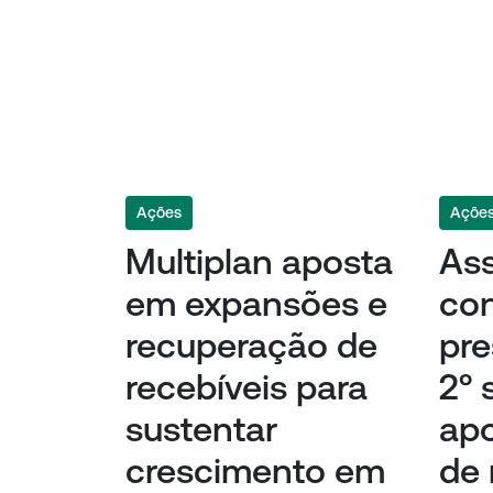
Ações
Açõe
Multiplan aposta
Ass
em expansões e
co
recuperação de
pre
recebíveis para
2º 
sustentar
ap
crescimento em
de