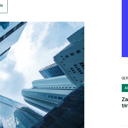
am
ÚLT
A
Za
tr