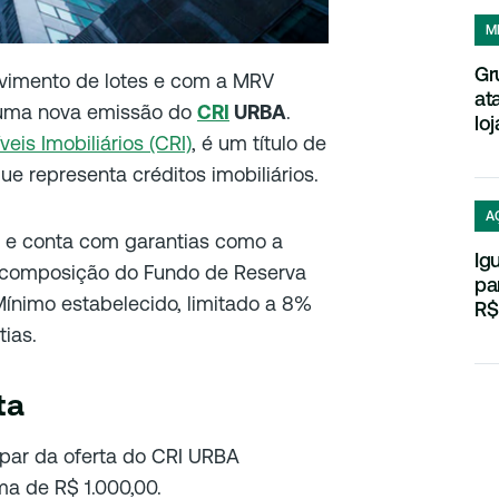
M
Gr
vimento de lotes e com a MRV
at
u uma nova emissão do
CRI
URBA
.
loj
eis Imobiliários (CRI)
, é um título de
ue representa créditos imobiliários.
A
0 e conta com garantias como a
Ig
ecomposição do Fundo de Reserva
pa
Mínimo estabelecido, limitado a 8%
R$
tias.
ta
ipar da oferta do CRI URBA
ma de R$ 1.000,00.