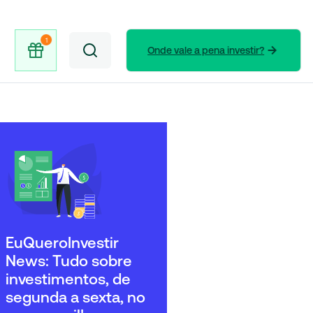
Onde vale a pena investir?
EuQueroInvestir
News: Tudo sobre
investimentos, de
segunda a sexta, no