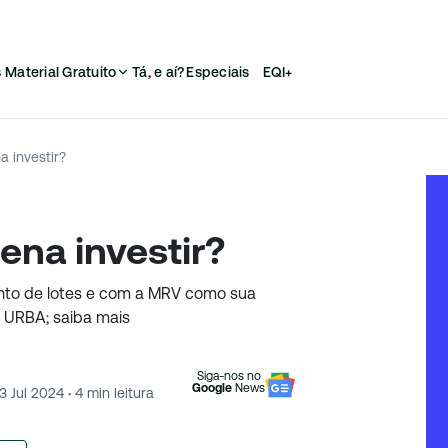
s
Material Gratuito
Tá, e aí?
Especiais
EQI+
a investir?
ena investir?
nto de lotes e com a MRV como sua
 URBA; saiba mais
Siga-nos no
Google
News
3 Jul 2024
·
4
min leitura