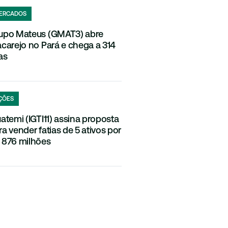
ERCADOS
upo Mateus (GMAT3) abre
acarejo no Pará e chega a 314
as
ÇÕES
uatemi (IGTI11) assina proposta
ra vender fatias de 5 ativos por
 876 milhões