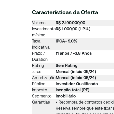
Características da Oferta
Volume
R$ 2.190.000,00
Investimento
R$ 1.000,00 (1 P.U.)
mínimo
Taxa
IPCA+ 9,0%
indicativa
Prazo /
11 anos / ~3,8 Anos
Duration
Rating
Sem Rating
Juros
Mensal (início 05/24)
Amortização
Mensal (início 05/24)
Público
Investidor Qualificado
Imposto
Isenção total (PF)
Segmento
Imobiliário
Garantias
• Recompra de contratos cedi
Reserva sempre que este ficar 