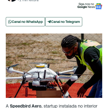
·
2
min leitura
Siga-nos no
Google
News
Canal no WhatsApp
Canal no Telegram
A
Speedbird Aero
, startup instalada no interior