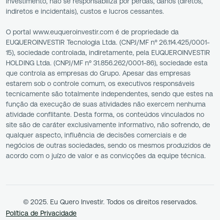
investimento, não se responsabiliza por perdas, danos (diretos,
indiretos e incidentais), custos e lucros cessantes.
O portal www.euqueroinvestir.com é de propriedade da
EUQUEROINVESTIR Tecnologia Ltda. (CNPJ/MF nº 26.114.425/0001-
15), sociedade controlada, indiretamente, pela EUQUEROINVESTIR
HOLDING Ltda. (CNPJ/MF nº 31.856.262/0001-86), sociedade esta
que controla as empresas do Grupo. Apesar das empresas
estarem sob o controle comum, os executivos responsáveis
tecnicamente são totalmente independentes, sendo que estes na
função da execução de suas atividades não exercem nenhuma
atividade conflitante. Desta forma, os conteúdos vinculados no
site são de caráter exclusivamente informativo, não sofrendo, de
qualquer aspecto, influência de decisões comerciais e de
negócios de outras sociedades, sendo os mesmos produzidos de
acordo com o juízo de valor e as convicções da equipe técnica.
© 2025. Eu Quero Investir. Todos os direitos reservados.
Política de Privacidade