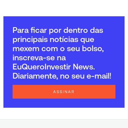
Para ficar por dentro das
principais notícias que
mexem com o seu bolso,
inscreva-se na
EuQueroInvestir News.
Diariamente, no seu e-mail!
ASSINAR