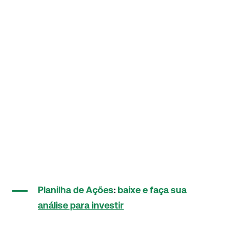
Planilha de Ações
:
baixe e faça sua
análise para investir