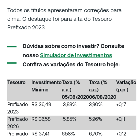
Todos os títulos apresentaram correções para
cima. O destaque foi para alta do Tesouro
Prefixado 2023.
Dúvidas sobre como investir? Consulte
nosso
Simulador de Investimentos
Confira as variações do Tesouro hoje:
Tesouro
Investimento
Taxa (%
Taxa (%
Variação
Mínimo
a.a.)
a.a.)
(p.p.)
05/08/2020
06/08/2020
Prefixado
R$ 36,49
3,83%
3,90%
+0,17
2023
Prefixado
R$ 36,58
5,85%
5,96%
+0,11
2026
Prefixado
R$ 37,41
6,58%
6,70%
+0,12