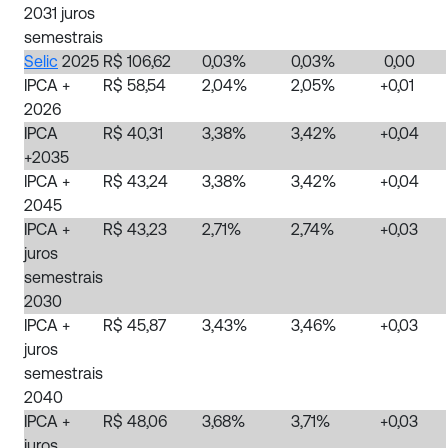
2031 juros
semestrais
Selic
2025
R$ 106,62
0,03%
0,03%
0,00
IPCA +
R$ 58,54
2,04%
2,05%
+0,01
2026
IPCA
R$ 40,31
3,38%
3,42%
+0,04
+2035
IPCA +
R$ 43,24
3,38%
3,42%
+0,04
2045
IPCA +
R$ 43,23
2,71%
2,74%
+0,03
juros
semestrais
2030
IPCA +
R$ 45,87
3,43%
3,46%
+0,03
juros
semestrais
2040
IPCA +
R$ 48,06
3,68%
3,71%
+0,03
juros