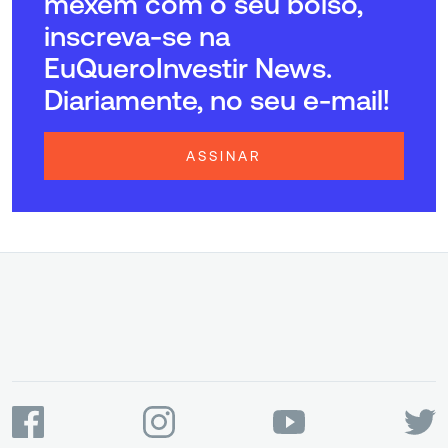
mexem com o seu bolso,
inscreva-se na
EuQueroInvestir News.
Diariamente, no seu e-mail!
ASSINAR